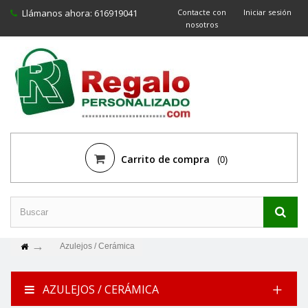
Llámanos ahora:
616919041
Contacte con
Iniciar sesión
nosotros
Carrito de compra
(0)
Azulejos / Cerámica
AZULEJOS / CERÁMICA