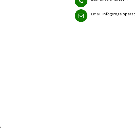
Email:
info@regalopers
o