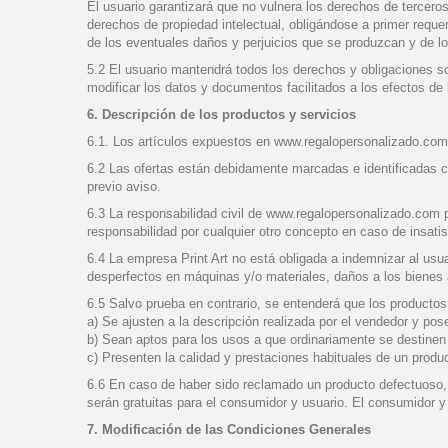
El usuario garantizará que no vulnera los derechos de tercero
derechos de propiedad intelectual, obligándose a primer requer
de los eventuales daños y perjuicios que se produzcan y de l
5.2 El usuario mantendrá todos los derechos y obligaciones s
modificar los datos y documentos facilitados a los efectos de l
6. Descripción de los productos y servicios
6.1. Los artículos expuestos en www.regalopersonalizado.com 
6.2 Las ofertas están debidamente marcadas e identificadas c
previo aviso.
6.3 La responsabilidad civil de www.regalopersonalizado.com p
responsabilidad por cualquier otro concepto en caso de insati
6.4 La empresa Print Art no está obligada a indemnizar al usu
desperfectos en máquinas y/o materiales, daños a los bienes a
6.5 Salvo prueba en contrario, se entenderá que los producto
a) Se ajusten a la descripción realizada por el vendedor y p
b) Sean aptos para los usos a que ordinariamente se destinen
c) Presenten la calidad y prestaciones habituales de un produ
6.6 En caso de haber sido reclamado un producto defectuoso, e
serán gratuitas para el consumidor y usuario. El consumidor y
7. Modificación de las Condiciones Generales