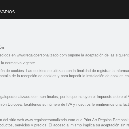
VARIOS
ión
ofrecidos en www.regalopersonalizado.com supone la aceptación de las siguien
la normativa vigente.
ación de cookies. Las cookies se utilizan con la finalidad de registrar la infor
talla de la recepción de cookies y para impedir la instalación de cookies en 
alopersonalizado.com son finales, por lo que incluyen el Impuesto sobre el V
ión Europea, facilítenos su número de IVA y nosotros le emitiremos una fac
ón del sitio web www.regalopersonalizado.com que Print Art Regalos Personali
roductos, servicios y precios. El acceso al mismo implica su aceptación sin r