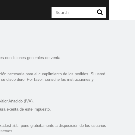
tes condiciones generales de venta.
mación necesaria para el cumplimiento de los pedidos. Si usted
su disco duro. Por favor, consulte las instrucciones y
alor Añadido (IVA).
tura exenta de este impuesto.
zadost S.L. pone gratuitamente a disposición de los usuarios
eservas.