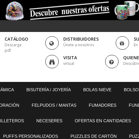
CATÁLOGO
DISTRIBUIDORES
S
Descarga
Únete a nosotros
En
pdf
VISITA
QUIEN
virtual
Descúbr
RÁMICA
BISUTERÍA / JOYERÍA
BOLAS NIEVE
BOLSO
ORACIÓN
FELPUDOS / MANTAS
FUMADORES
FUN
ILLETEROS
NECESERES
OFERTAS EN CANTIDADES
PUFFS PERSONALIZADOS
PUZZLES DE CARTÓN
PUZ