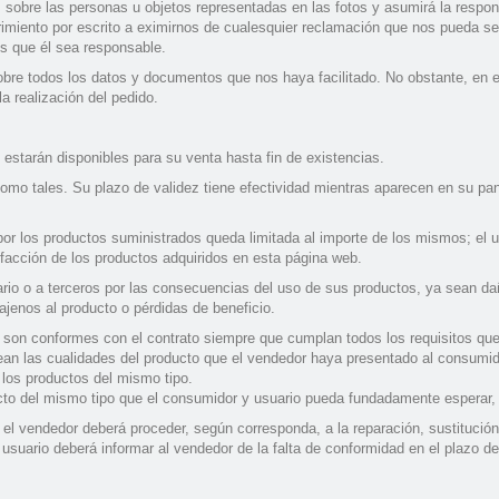
s sobre las personas u objetos representadas en las fotos y asumirá la respon
imiento por escrito a eximirnos de cualesquier reclamación que nos pueda ser 
os que él sea responsable.
obre todos los datos y documentos que nos haya facilitado. No obstante, en e
a realización del pedido.
estarán disponibles para su venta hasta fin de existencias.
omo tales. Su plazo de validez tiene efectividad mientras aparecen en su pan
or los productos suministrados queda limitada al importe de los mismos; el 
sfacción de los productos adquiridos en esta página web.
ario o a terceros por las consecuencias del uso de sus productos, ya sean dañ
jenos al producto o pérdidas de beneficio.
s son conformes con el contrato siempre que cumplan todos los requisitos qu
osean las cualidades del producto que el vendedor haya presentado al consumi
 los productos del mismo tipo.
cto del mismo tipo que el consumidor y usuario pueda fundadamente esperar, ha
l vendedor deberá proceder, según corresponda, a la reparación, sustitución, 
 usuario deberá informar al vendedor de la falta de conformidad en el plazo 