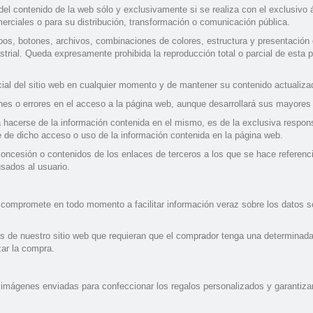
 del contenido de la web sólo y exclusivamente si se realiza con el exclusivo
erciales o para su distribución, transformación o comunicación pública.
tipos, botones, archivos, combinaciones de colores, estructura y presentación
ustrial. Queda expresamente prohibida la reproducción total o parcial de esta
rcial del sitio web en cualquier momento y de mantener su contenido actualiza
nes o errores en el acceso a la página web, aunque desarrollará sus mayores 
acerse de la información contenida en el mismo, es de la exclusiva responsab
e de dicho acceso o uso de la información contenida en la página web.
 concesión o contenidos de los enlaces de terceros a los que se hace refere
usados al usuario.
compromete en todo momento a facilitar información veraz sobre los datos soli
s de nuestro sitio web que requieran que el comprador tenga una determinada 
zar la compra.
s imágenes enviadas para confeccionar los regalos personalizados y garantizar