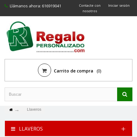
Llámanos ahora:
616919041
Contacte con
Iniciar sesión
nosotros
Carrito de compra
(0)
Llaveros
LLAVEROS