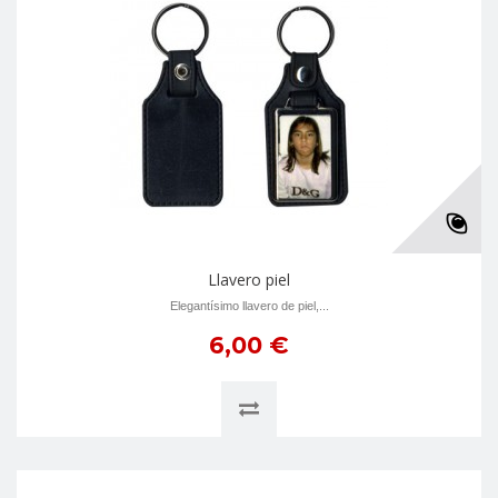
Llavero piel
Elegantí­simo llavero de piel,...
6,00 €