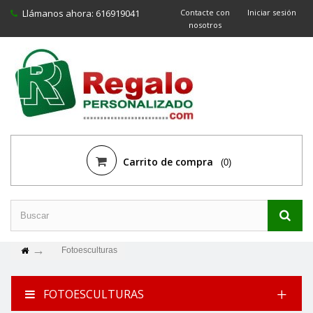
Llámanos ahora:
616919041
Contacte con
Iniciar sesión
nosotros
Carrito de compra
(0)
Fotoesculturas
FOTOESCULTURAS