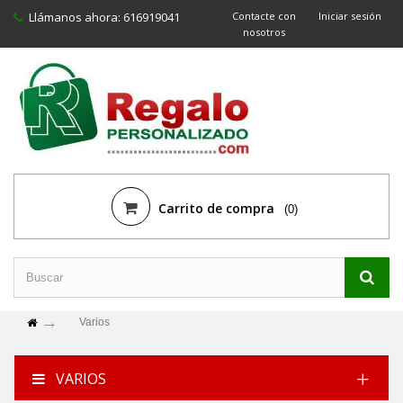
Llámanos ahora:
616919041
Contacte con
Iniciar sesión
nosotros
Carrito de compra
(0)
Varios
VARIOS