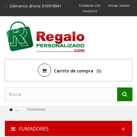
Llámanos ahora:
616919041
Contacte con
Iniciar sesión
nosotros
Carrito de compra
(0)
Fumadores
FUMADORES