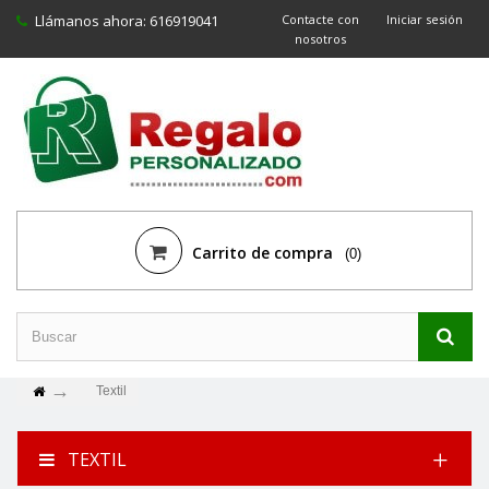
Llámanos ahora:
616919041
Contacte con
Iniciar sesión
nosotros
Carrito de compra
(0)
Textil
TEXTIL