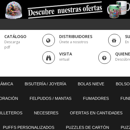
CATÁLOGO
DISTRIBUIDORES
S
Descarga
Únete a nosotros
En
pdf
VISITA
QUIEN
virtual
Descúbr
RÁMICA
BISUTERÍA / JOYERÍA
BOLAS NIEVE
BOLSO
ORACIÓN
FELPUDOS / MANTAS
FUMADORES
FUN
ILLETEROS
NECESERES
OFERTAS EN CANTIDADES
PUFFS PERSONALIZADOS
PUZZLES DE CARTÓN
PUZ