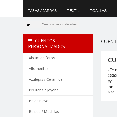
TAZAS / JARRAS
TEXTIL
TOALLAS
Cuentos personalizados
CUENTOS
CUENT
PERSONALIZADOS
Album de fotos
CU
Alfombrillas
¿Te i
estas
Azulejos / Cerámica
Sólo 
tambi
Bisutería / Joyería
Más
Bolas nieve
Bolsos / Mochilas