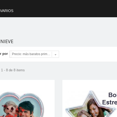
VARIOS
 NIEVE
r por
Precio: más baratos primero
1 - 8 de 8 items