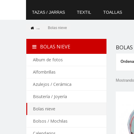
TAZAS / JARRAS
TEXTIL
TOALLAS
Bolas nieve
BOLAS NIEVE
BOLAS
Album de fotos
Ordena
Alfombrillas
Mostrando 
Azulejos / Cerámica
Bisutería / Joyería
Bolas nieve
Bolsos / Mochilas
Calendarios