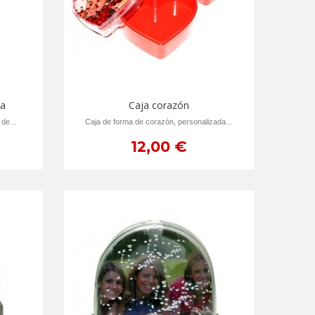
la
Caja corazón
de...
Caja de forma de corazón, personalizada...
12,00 €