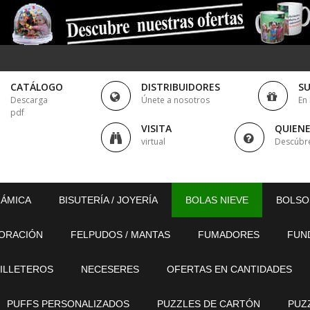
CATÁLOGO
DISTRIBUIDORES
S
Descarga
Únete a nosotros
En
pdf
VISITA
QUIEN
virtual
Descúbr
RÁMICA
BISUTERÍA / JOYERÍA
BOLAS NIEVE
BOLSO
ORACIÓN
FELPUDOS / MANTAS
FUMADORES
FUN
ILLETEROS
NECESERES
OFERTAS EN CANTIDADES
PUFFS PERSONALIZADOS
PUZZLES DE CARTÓN
PUZ