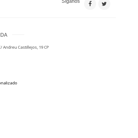
Síganos
NDA
/ Andreu Castillejos, 19 CP
onalizado