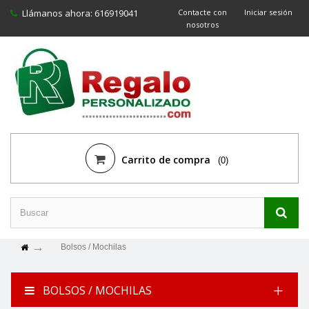
Llámanos ahora:
616919041
Contacte con
Iniciar sesión
nosotros
Carrito de compra
(0)
Bolsos / Mochilas
BOLSOS / MOCHILAS