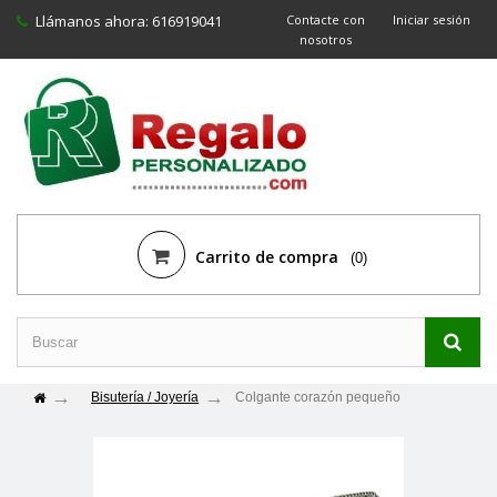
Llámanos ahora:
616919041
Contacte con
Iniciar sesión
nosotros
Carrito de compra
(0)
Bisutería / Joyería
Colgante corazón pequeño