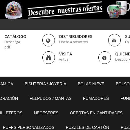
CATÁLOGO
DISTRIBUIDORES
S
Descarga
Únete a nosotros
En
pdf
VISITA
QUIEN
virtual
Descúbr
RÁMICA
BISUTERÍA / JOYERÍA
BOLAS NIEVE
BOLSO
ORACIÓN
FELPUDOS / MANTAS
FUMADORES
FUN
ILLETEROS
NECESERES
OFERTAS EN CANTIDADES
PUFFS PERSONALIZADOS
PUZZLES DE CARTÓN
PUZ