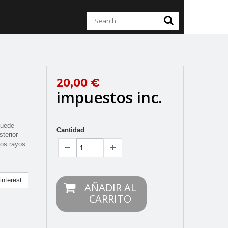
20,00 €
impuestos inc.
puede
Cantidad
sterior
los rayos
nterest
AÑADIR AL
CARRITO