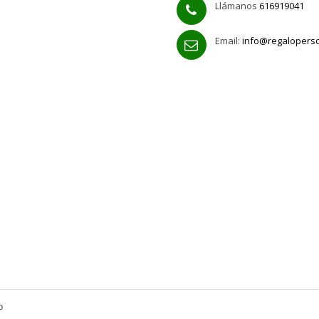
Llámanos
616919041
Email:
info@regalopers
o