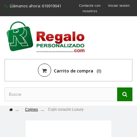
Llámanos ahora:
616919041
Contacte con
Iniciar sesión
nosotros
Carrito de compra
(0)
Cojines
Cojín corazón Luxury