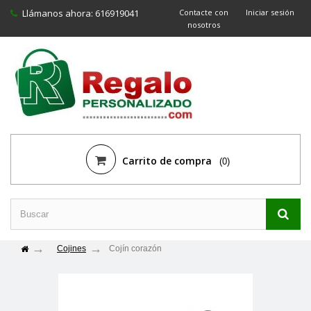
Llámanos ahora:
616919041
Contacte con
Iniciar sesión
nosotros
Carrito de compra
(0)
Cojines
Cojín corazón