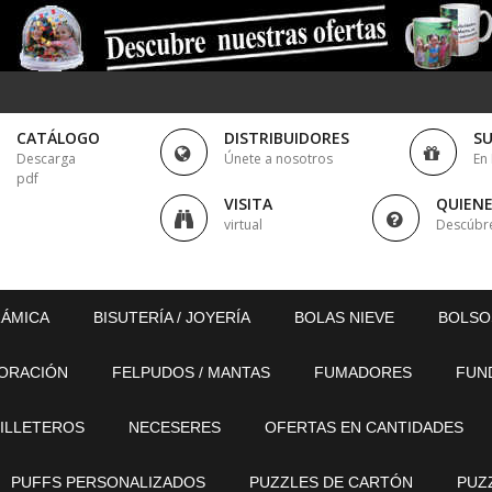
CATÁLOGO
DISTRIBUIDORES
S
Descarga
Únete a nosotros
En
pdf
VISITA
QUIEN
virtual
Descúbr
RÁMICA
BISUTERÍA / JOYERÍA
BOLAS NIEVE
BOLSO
ORACIÓN
FELPUDOS / MANTAS
FUMADORES
FUN
ILLETEROS
NECESERES
OFERTAS EN CANTIDADES
PUFFS PERSONALIZADOS
PUZZLES DE CARTÓN
PUZ