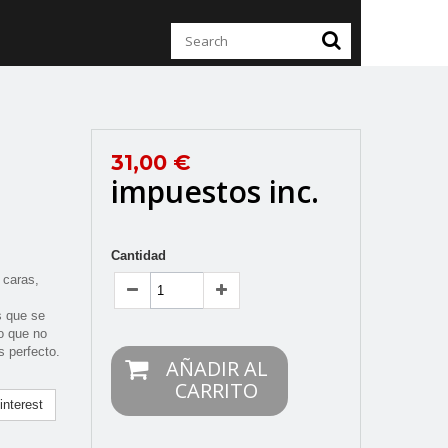
31,00 €
impuestos inc.
Cantidad
 caras,
s que se
lo que no
s perfecto.
AÑADIR AL
CARRITO
nterest