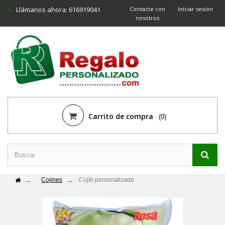
Llámanos ahora:
616919041
Contacte con
Iniciar sesión
nosotros
Carrito de compra
(0)
Cojines
Cojín personalizado