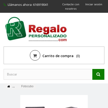
Llámanos ahora:
616919041
Contacte con
Iniciar sesión
nosotros
Carrito de compra
(0)
Fotocubo