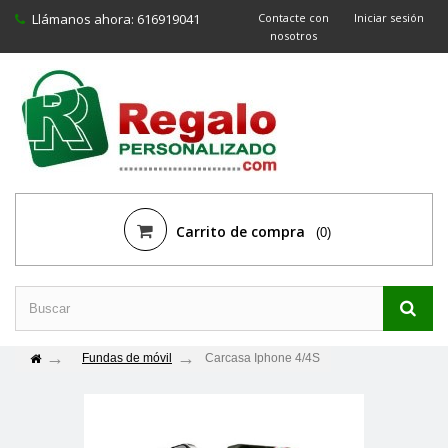
Llámanos ahora:
616919041
Contacte con
Iniciar sesión
nosotros
Carrito de compra
(0)
Fundas de móvil
Carcasa Iphone 4/4S