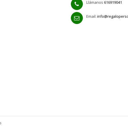
Llámanos
616919041
Email:
info@regalopers
o