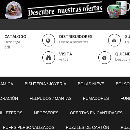
CATÁLOGO
DISTRIBUIDORES
S
Descarga
Únete a nosotros
En
pdf
VISITA
QUIEN
virtual
Descúbr
RÁMICA
BISUTERÍA / JOYERÍA
BOLAS NIEVE
BOLSO
ORACIÓN
FELPUDOS / MANTAS
FUMADORES
FUN
ILLETEROS
NECESERES
OFERTAS EN CANTIDADES
PUFFS PERSONALIZADOS
PUZZLES DE CARTÓN
PUZ