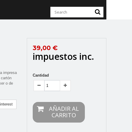
39,00 €
impuestos inc.
va impresa
Cantidad
 cartón
ker o de
nterest
AÑADIR AL
CARRITO