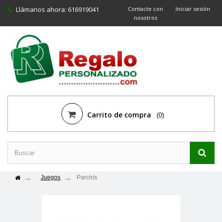
Llámanos ahora:
616919041
Contacte con
Iniciar sesión
nosotros
Carrito de compra
(0)
Juegos
Parchís