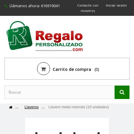
Llámanos ahora:
616919041
Contacte con
Iniciar sesión
nosotros
Carrito de compra
(0)
Llaveros
Llavero metal redondo (10 unidades)