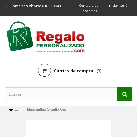
Llámanos ahora:
616919041
Contacte con
Iniciar sesión
nosotros
Carrito de compra
(0)
Mascarillas Orgullo Gay