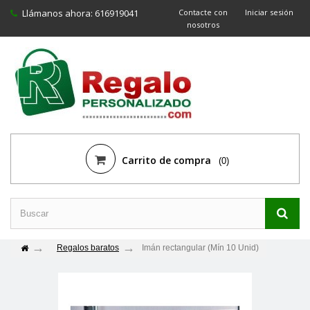
Llámanos ahora:
616919041
Contacte con
Iniciar sesión
nosotros
Carrito de compra
(0)
Regalos baratos
Imán rectangular (Mín 10 Unid)