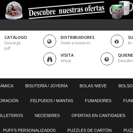
CATÁLOGO
DISTRIBUIDORES
S
Descarga
Únete a nosotros
En
pdf
VISITA
QUIEN
virtual
Descúbr
RÁMICA
BISUTERÍA / JOYERÍA
BOLAS NIEVE
BOLSO
ORACIÓN
FELPUDOS / MANTAS
FUMADORES
FUN
ILLETEROS
NECESERES
OFERTAS EN CANTIDADES
PUFFS PERSONALIZADOS
PUZZLES DE CARTÓN
PUZ