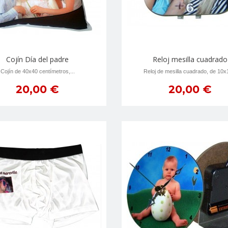
Cojín Día del padre
Reloj mesilla cuadrado
Cojí­n de 40x40 centí­metros,...
Reloj de mesilla cuadrado, de 10x1
20,00 €
20,00 €