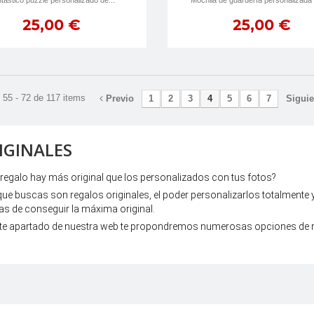
tástico puzzle personalizado de...
Mochila de guardería personalizada 
25,00 €
25,00 €
55 - 72 de 117 items
Previo
1
2
3
4
5
6
7
Siguie
IGINALES
regalo hay más original que los personalizados con tus fotos?
 que buscas son regalos originales, el poder personalizarlos totalmente
itas de conseguir la máxima original.
te apartado de nuestra web te propondremos numerosas opciones de reg