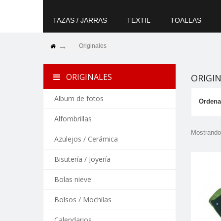
TAZAS / JARRAS
TEXTIL
TOALLAS
Originales
ORIGINALES
ORIGI
Album de fotos
Ordena
Alfombrillas
Mostrando 
Azulejos / Cerámica
Bisutería / Joyería
Bolas nieve
Bolsos / Mochilas
Calendarios