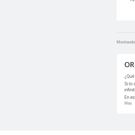
Fan
Mostrando 
OR
¿Qué 
Si lo
infin
En es
Más