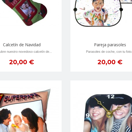
Calcetín de Navidad
Pareja parasoles
bre nuestro novedoso calcetín de...
Parasoles de coche, con tu foto.
20,00 €
20,00 €