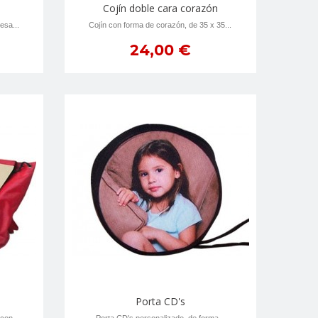
Cojín doble cara corazón
esa...
Cojín con forma de corazón, de 35 x 35...
24,00 €
Porta CD's