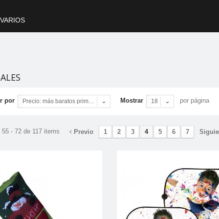
VARIOS
NALES
r por
Mostrar
por página
Precio: más baratos primero
18
55 - 72 de 117 items
Previo
1
2
3
4
5
6
7
Siguie