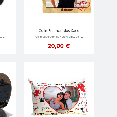
Cojín Enamorados Saco
0...
Cojín cuadrado, de 40x40 cms, con...
20,00 €