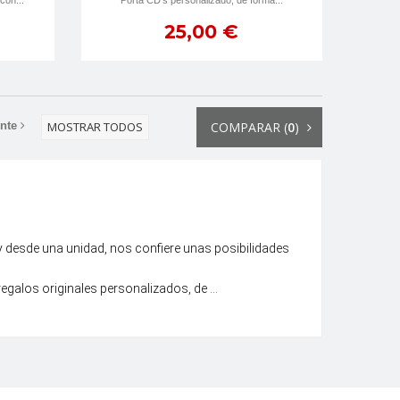
con...
Porta CD's personalizado, de forma...
25,00 €
nte
MOSTRAR TODOS
COMPARAR (
0
)
 y desde una unidad, nos confiere unas posibilidades
alos originales personalizados, de ...