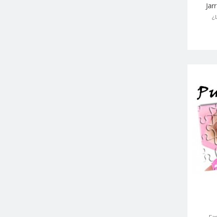
Jar
¿L