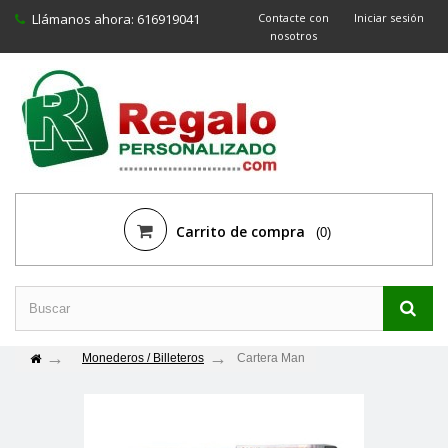
Llámanos ahora:
616919041
Contacte con
Iniciar sesión
nosotros
Carrito de compra
(0)
Monederos / Billeteros
Cartera Man