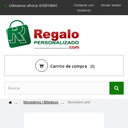
Llámanos ahora:
616919041
Contacte con
Iniciar sesión
nosotros
Carrito de compra
(0)
Monederos / Billeteros
Monedero piel