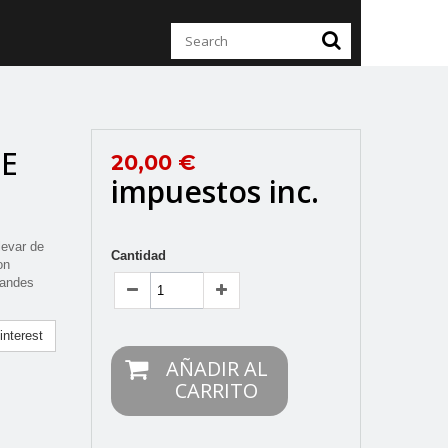
DE
20,00 €
impuestos inc.
levar de
Cantidad
on
randes
nterest
AÑADIR AL
CARRITO