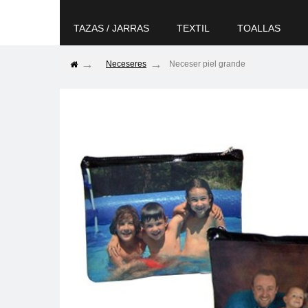
TAZAS / JARRAS
TEXTIL
TOALLAS
Neceseres
Neceser piel grande