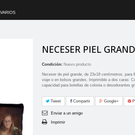
VARIOS
NECESER PIEL GRAN
Condición:
Nuevo producto
Neceser de piel grande, de 23x18 centímetros, para l
viaje o en bolsos grandes. Imprimible a dos caras: C
capacidad para botellas de colonia o desodorantes g
Tweet
Compartir
Google+
Pi
Enviar a un amigo
Imprimir