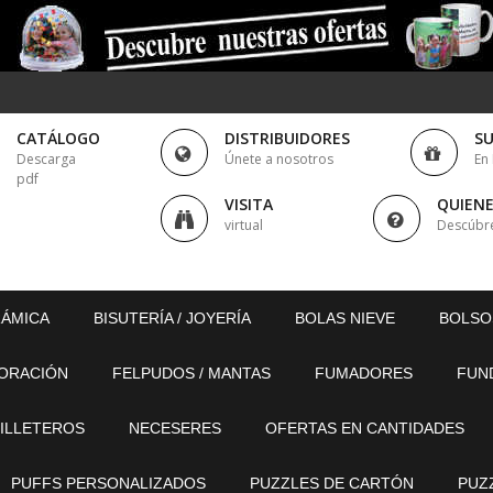
CATÁLOGO
DISTRIBUIDORES
S
Descarga
Únete a nosotros
En
pdf
VISITA
QUIEN
virtual
Descúbr
RÁMICA
BISUTERÍA / JOYERÍA
BOLAS NIEVE
BOLSO
ORACIÓN
FELPUDOS / MANTAS
FUMADORES
FUN
ILLETEROS
NECESERES
OFERTAS EN CANTIDADES
PUFFS PERSONALIZADOS
PUZZLES DE CARTÓN
PUZ