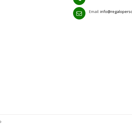
Email:
info@regalopers
o