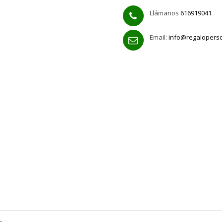
Llámanos
616919041
Email:
info@regalopers