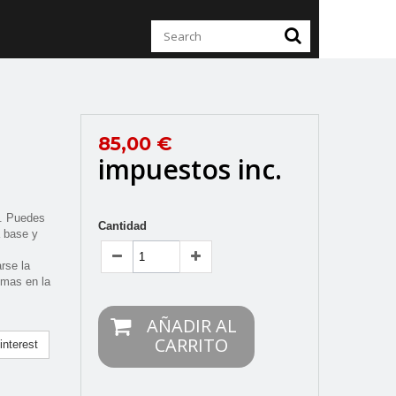
85,00 €
impuestos inc.
s. Puedes
Cantidad
a base y
rse la
emas en la
AÑADIR AL
CARRITO
nterest