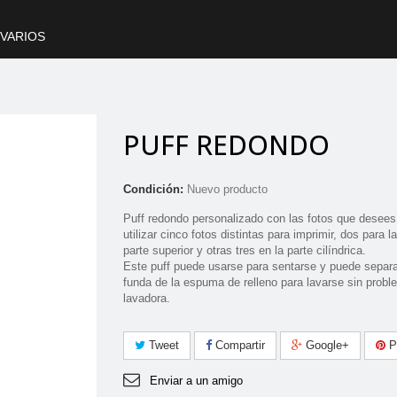
VARIOS
PUFF REDONDO
Condición:
Nuevo producto
Puff redondo personalizado con las fotos que desee
utilizar cinco fotos distintas para imprimir, dos para l
parte superior y otras tres en la parte cilíndrica.
Este puff puede usarse para sentarse y puede separa
funda de la espuma de relleno para lavarse sin probl
lavadora.
Tweet
Compartir
Google+
Pi
Enviar a un amigo