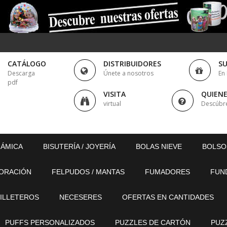
CATÁLOGO
DISTRIBUIDORES
S
Descarga
Únete a nosotros
En
pdf
VISITA
QUIEN
virtual
Descúbr
RÁMICA
BISUTERÍA / JOYERÍA
BOLAS NIEVE
BOLSO
ORACIÓN
FELPUDOS / MANTAS
FUMADORES
FUN
ILLETEROS
NECESERES
OFERTAS EN CANTIDADES
PUFFS PERSONALIZADOS
PUZZLES DE CARTÓN
PUZ