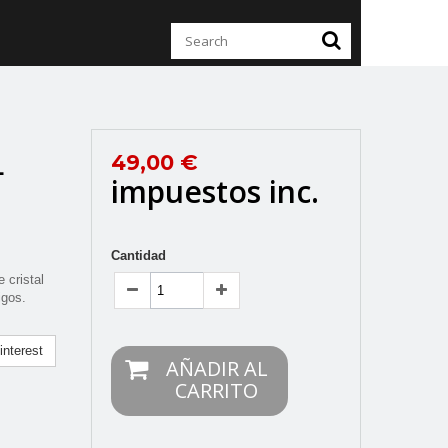
L
49,00 €
impuestos inc.
Cantidad
 cristal
igos.
nterest
AÑADIR AL
CARRITO