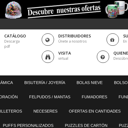
CATÁLOGO
DISTRIBUIDORES
S
Descarga
Únete a nosotros
En
pdf
VISITA
QUIEN
virtual
Descúbr
RÁMICA
BISUTERÍA / JOYERÍA
BOLAS NIEVE
BOLSO
ORACIÓN
FELPUDOS / MANTAS
FUMADORES
FUN
ILLETEROS
NECESERES
OFERTAS EN CANTIDADES
PUFFS PERSONALIZADOS
PUZZLES DE CARTÓN
PUZ