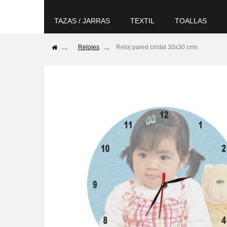
TAZAS / JARRAS
TEXTIL
TOALLAS
Relojes
Reloj pared cristal 30x30 cms