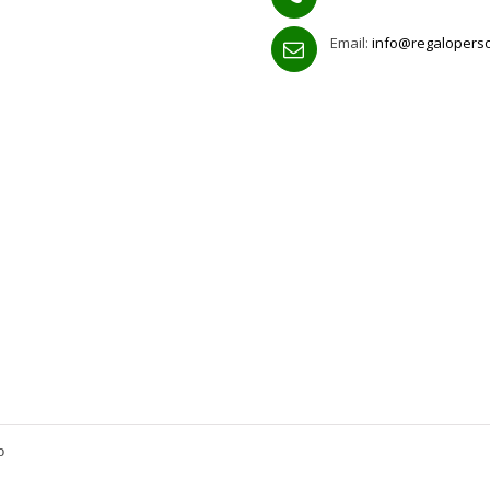
Email:
info@regalopers
o