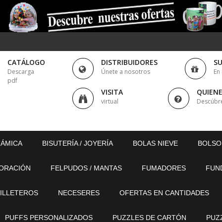
CATÁLOGO
DISTRIBUIDORES
S
Descarga
Únete a nosotros
En
pdf
VISITA
QUIEN
virtual
Descúbr
RÁMICA
BISUTERÍA / JOYERÍA
BOLAS NIEVE
BOLSO
ORACIÓN
FELPUDOS / MANTAS
FUMADORES
FUN
ILLETEROS
NECESERES
OFERTAS EN CANTIDADES
PUFFS PERSONALIZADOS
PUZZLES DE CARTÓN
PUZ