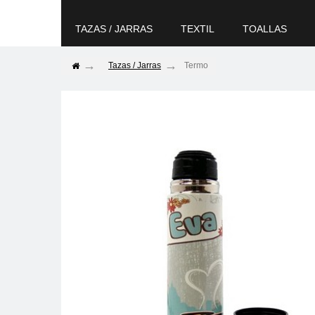
TAZAS / JARRAS
TEXTIL
TOALLAS
Tazas / Jarras
Termo