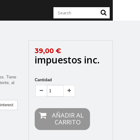
39,00 €
impuestos inc.
es. Tiene
Cantidad
tente, al
nterest
AÑADIR AL
CARRITO