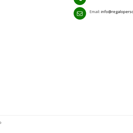
Email:
info@regalopers
o