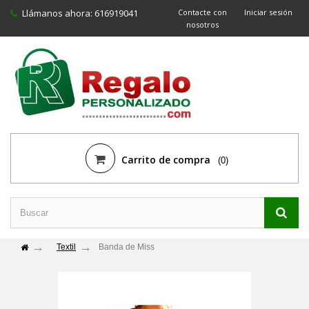
Llámanos ahora:
616919041
Contacte con
Iniciar sesión
nosotros
Carrito de compra
(0)
Textil
Banda de Miss